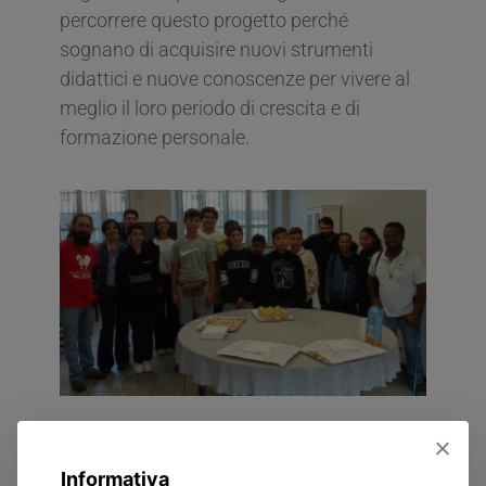
percorrere questo progetto perché
sognano di acquisire nuovi strumenti
didattici e nuove conoscenze per vivere al
meglio il loro periodo di crescita e di
formazione personale.
Informativa