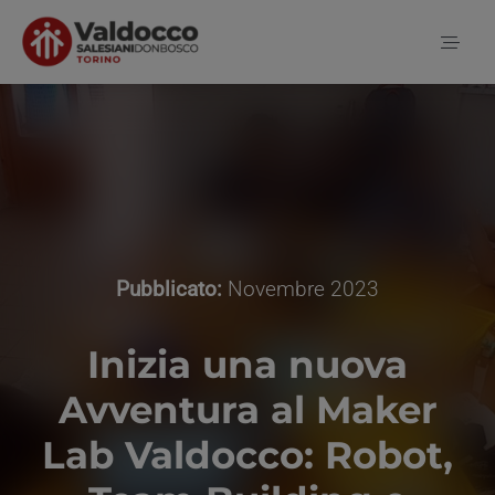
Salta
al
Toggl
contenuto
Naviga
Home
Chi siamo
Pubblicato:
Novembre 2023
Proposte
Inizia una nuova
Auxilium
Avventura al Maker
Lab Valdocco: Robot,
Notizie