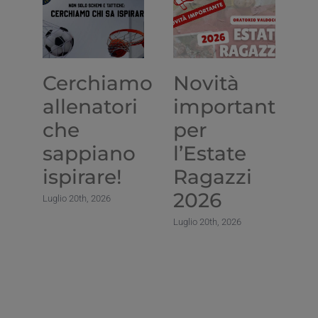
Cerchiamo
Novità
A
allenatori
importante
“
che
per
T
sappiano
l’Estate
l
ispirare!
Ragazzi
e
2026
s
Luglio 20th, 2026
c
Luglio 20th, 2026
m
c
c
i