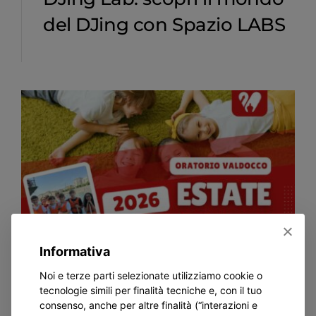
del DJing con Spazio LABS
Informativa
Noi e terze parti selezionate utilizziamo cookie o
In Evidenza, Oratorio
tecnologie simili per finalità tecniche e, con il tuo
consenso, anche per altre finalità (“interazioni e
Iscrizioni Estate Ragazzi