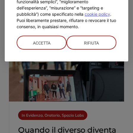
funzionalità semplici”, “miglioramento
2026
dell'esperienza”, “misurazione” e “targeting e
pubblicità”) come specificato nella
cookie policy
.
Puoi liberamente prestare, rifiutare o revocare il tuo
consenso, in qualsiasi momento.
ACCETTA
RIFIUTA
In Evidenza, Oratorio, Spazio Labs
Quando il diverso diventa