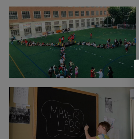
Casa “Michele Magone”
Progetti
PCTO | Tirocini | Servizio
Civile Universale