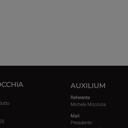
CCHIA
AUXILIUM
Referente
:
Dutto
Michele Mocciola
Mail
:
55
Presidente: