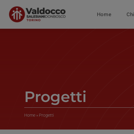
Salta
al
Home
Ch
contenuto
Progetti
Home
»
Progetti