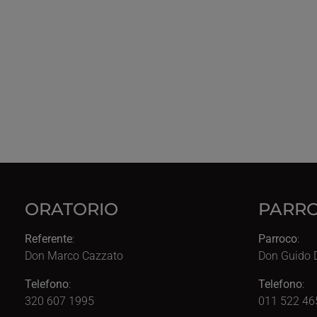
ORATORIO
PARRO
Referente
:
Parroco
:
Don Marco Cazzato
Don Guido 
Telefono
:
Telefono
:
320 607 1995
011 522 46