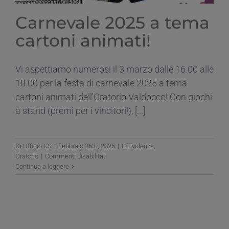
Carnevale 2025 a tema
cartoni animati!
Contatti
Vi aspettiamo numerosi il 3 marzo dalle 16.00 alle
18.00 per la festa di carnevale 2025 a tema
cartoni animati dell'Oratorio Valdocco! Con giochi
a stand (premi per i vincitori!), [...]
Di
Ufficio CS
|
Febbraio 26th, 2025
|
In Evidenza
,
su
Oratorio
|
Commenti disabilitati
Carnevale
Continua a leggere
2025
a
tema
cartoni
animati!