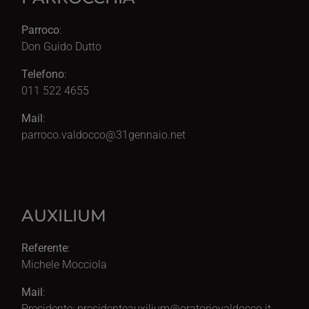
Parroco
:
Don Guido Dutto
Telefono
:
011 522 4655
Mail
:
parroco.valdocco@31gennaio.net
AUXILIUM
Referente
:
Michele Mocciola
Mail
:
Presidente:
presidenteauxilium@oratoriovaldocco.it