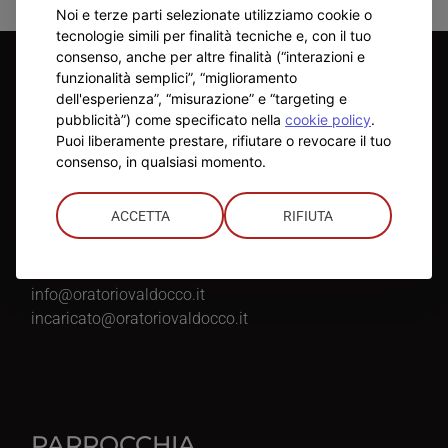
Noi e terze parti selezionate utilizziamo cookie o
tecnologie simili per finalità tecniche e, con il tuo
consenso, anche per altre finalità (“interazioni e
funzionalità semplici”, “miglioramento
ORATORIO
dell'esperienza”, “misurazione” e “targeting e
pubblicità”) come specificato nella
cookie policy
.
Puoi liberamente prestare, rifiutare o revocare il tuo
Referente
:
consenso, in qualsiasi momento.
Don Marco Cazzato
Telefono
:
ACCETTA
RIFIUTA
320 607 1995
Mail
:
info@oratoriovaldocco.it
incaricato@oratoriovaldocco.it
PARROCCHIA